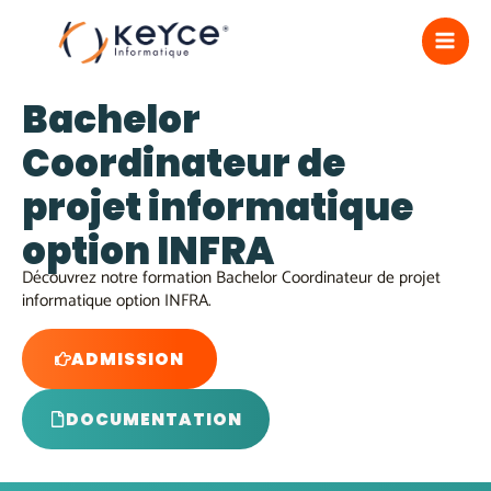
Aller
MA
au
contenu
ME
Bachelor
Coordinateur de
projet informatique
option INFRA
Découvrez notre formation Bachelor Coordinateur de projet
informatique option INFRA.
ADMISSION
DOCUMENTATION