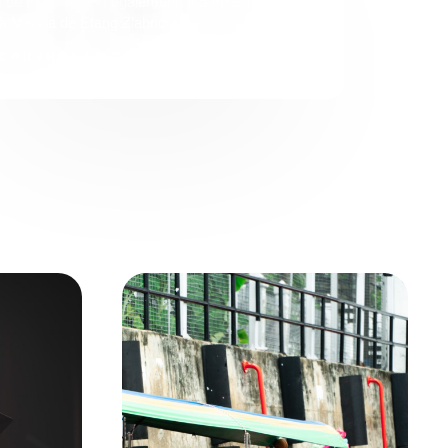
t de France Il est également, à 5 mins en voiture
la Marina de Etang Z’abricots.
COUVREZ LE CAMPUS