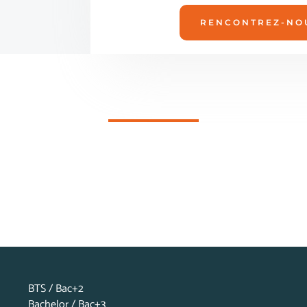
RENCONTREZ-NOU
BTS / Bac+2
Bachelor / Bac+3