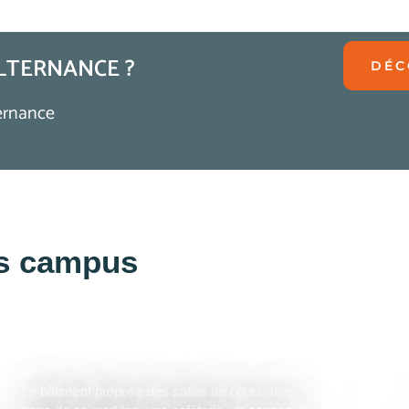
ALTERNANCE ?
DÉC
ternance
os campus
NÎMES
M
Le bâtiment propose des salles de cours, une
Le 