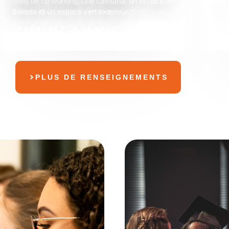
zone de co-working, une cafétaria, un espace de
For
détente et un espace vert exterieur.
de 
DÉCOUVREZ LE CAMPUS
DÉ
PLUS DE RENSEIGNEMENTS