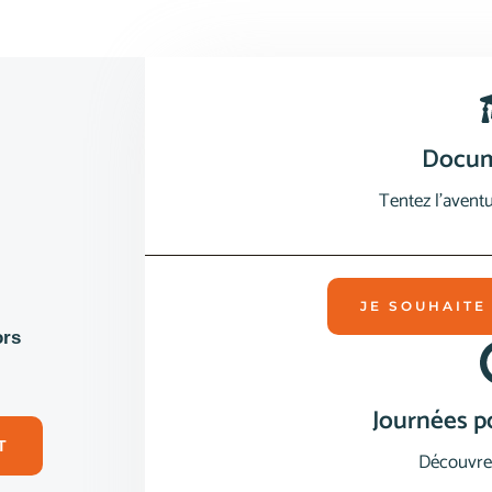
Docum
Tentez l’aven
JE SOUHAITE
ors
Journées p
T
Découvre