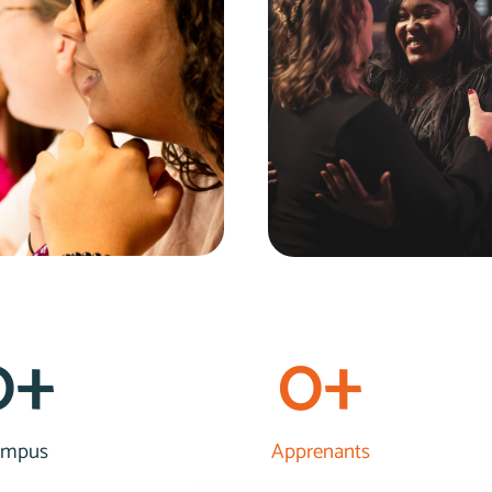
0
+
0
+
ampus
Apprenants