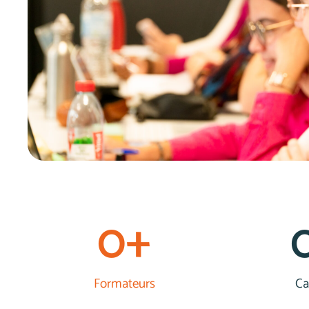
0
+
Formateurs
C