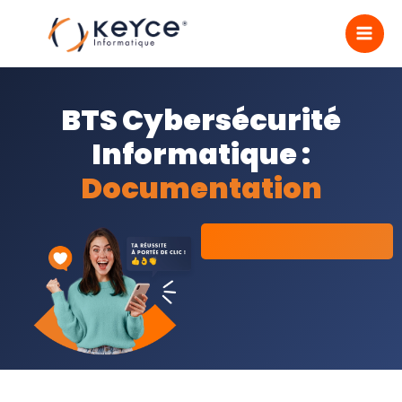
Aller
MA
au
contenu
ME
BTS Cybersécurité
Informatique :
Documentation