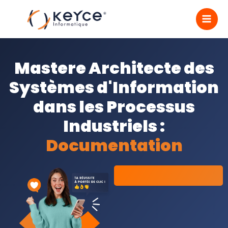
Aller
MA
au
contenu
ME
Mastere Architecte des
Systèmes d'Information
dans les Processus
Industriels :
Documentation